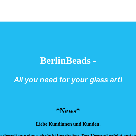
BerlinBeads -
All you need for your glass art!
*News*
Liebe Kundinnen und Kunden,
n derzeit nur eingeschränkt bearbeiten.
Der Versand erfolgt erst w