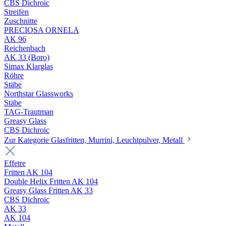
CBS Dichroic
Streifen
Zuschnitte
PRECIOSA ORNELA
AK 96
Reichenbach
AK 33 (Boro)
Simax Klarglas
Röhre
Stäbe
Northstar Glassworks
Stäbe
TAG-Trautman
Greasy Glass
CBS Dichroic
Zur Kategorie Glasfritten, Murrini, Leuchtpulver, Metall
Effetre
Fritten AK 104
Double Helix Fritten AK 104
Greasy Glass Fritten AK 33
CBS Dichroic
AK 33
AK 104