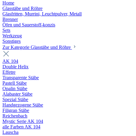
Home
Glasstäbe und Röhre
Glasfritten, Murrini, Leuchtpulver, Metall
Brenner
Öfen und Sauerstoff-konzis
Sets
Werkzeug
Sonstiges
Zur Kategorie Glasstäbe und Röhre
AK 104
Double Helix
Effetre
Transparente Stäbe
Pastell Stäbe
Opalin Stäbe
Alabaster Stäbe
Spezial Stäbe
Handgezogene Stäbe
Filigran Stäbe
Reichenbach
Mystic Serie AK 104
alle Farben AK 104
Lauscha