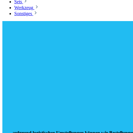
Sets
Werkzeug
Sonstiges
aufgrund logistischer Umstellungen können wir Bestellunge