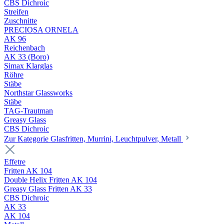
CBS Dichroic
Streifen
Zuschnitte
PRECIOSA ORNELA
AK 96
Reichenbach
AK 33 (Boro)
Simax Klarglas
Röhre
Stäbe
Northstar Glassworks
Stäbe
TAG-Trautman
Greasy Glass
CBS Dichroic
Zur Kategorie Glasfritten, Murrini, Leuchtpulver, Metall
Effetre
Fritten AK 104
Double Helix Fritten AK 104
Greasy Glass Fritten AK 33
CBS Dichroic
AK 33
AK 104