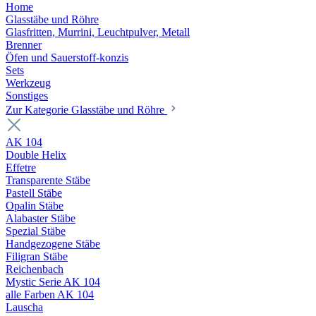
Home
Glasstäbe und Röhre
Glasfritten, Murrini, Leuchtpulver, Metall
Brenner
Öfen und Sauerstoff-konzis
Sets
Werkzeug
Sonstiges
Zur Kategorie Glasstäbe und Röhre
AK 104
Double Helix
Effetre
Transparente Stäbe
Pastell Stäbe
Opalin Stäbe
Alabaster Stäbe
Spezial Stäbe
Handgezogene Stäbe
Filigran Stäbe
Reichenbach
Mystic Serie AK 104
alle Farben AK 104
Lauscha