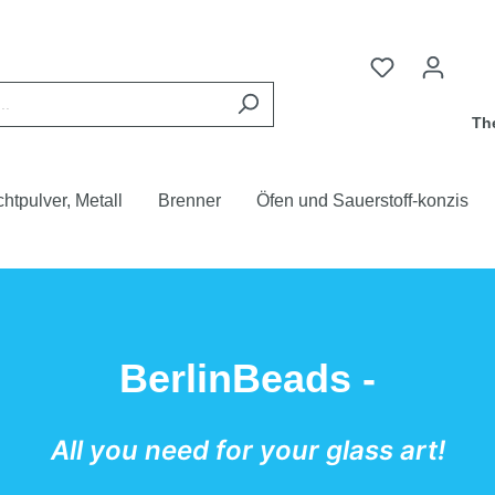
Th
chtpulver, Metall
Brenner
Öfen und Sauerstoff-konzis
BerlinBeads -
All you need for your glass art!