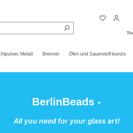
Th
chtpulver, Metall
Brenner
Öfen und Sauerstoff-konzis
BerlinBeads -
All you need for your glass art!