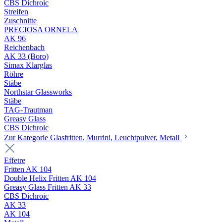
CBS Dichroic
Streifen
Zuschnitte
PRECIOSA ORNELA
AK 96
Reichenbach
AK 33 (Boro)
Simax Klarglas
Röhre
Stäbe
Northstar Glassworks
Stäbe
TAG-Trautman
Greasy Glass
CBS Dichroic
Zur Kategorie Glasfritten, Murrini, Leuchtpulver, Metall
Effetre
Fritten AK 104
Double Helix Fritten AK 104
Greasy Glass Fritten AK 33
CBS Dichroic
AK 33
AK 104