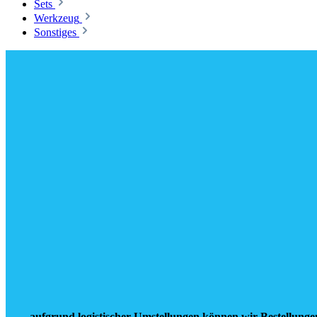
Sets
Werkzeug
Sonstiges
aufgrund logistischer Umstellungen können wir Bestellunge