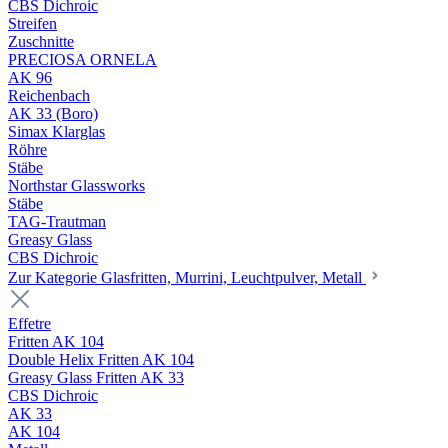
CBS Dichroic
Streifen
Zuschnitte
PRECIOSA ORNELA
AK 96
Reichenbach
AK 33 (Boro)
Simax Klarglas
Röhre
Stäbe
Northstar Glassworks
Stäbe
TAG-Trautman
Greasy Glass
CBS Dichroic
Zur Kategorie Glasfritten, Murrini, Leuchtpulver, Metall
Effetre
Fritten AK 104
Double Helix Fritten AK 104
Greasy Glass Fritten AK 33
CBS Dichroic
AK 33
AK 104