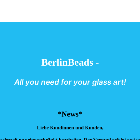
BerlinBeads -
All you need for your glass art!
*News*
Liebe Kundinnen und Kunden,
n derzeit nur eingeschränkt bearbeiten.
Der Versand erfolgt erst w