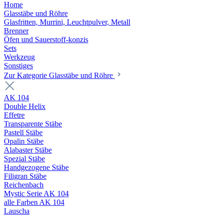
Home
Glasstäbe und Röhre
Glasfritten, Murrini, Leuchtpulver, Metall
Brenner
Öfen und Sauerstoff-konzis
Sets
Werkzeug
Sonstiges
Zur Kategorie Glasstäbe und Röhre
AK 104
Double Helix
Effetre
Transparente Stäbe
Pastell Stäbe
Opalin Stäbe
Alabaster Stäbe
Spezial Stäbe
Handgezogene Stäbe
Filigran Stäbe
Reichenbach
Mystic Serie AK 104
alle Farben AK 104
Lauscha