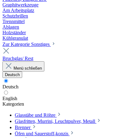
Graphitwerkzeuge
Am Arbeitsplatz
Schutzbrillen
Trennmittel
Ablagen
Holzständer
Kühlgranulat
Zur Kategorie Sonstiges
Bruchglas/ Rest
Menü schließen
Deutsch
Deutsch
English
Kategorien
Glasstäbe und Röhre
Glasfritten, Murrini, Leuchtpulver, Metall
Brenner
Öfen und Sauerstoff-konzis