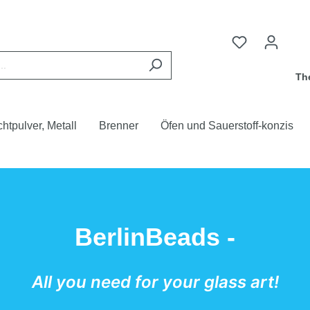
Th
chtpulver, Metall
Brenner
Öfen und Sauerstoff-konzis
BerlinBeads -
All you need for your glass art!