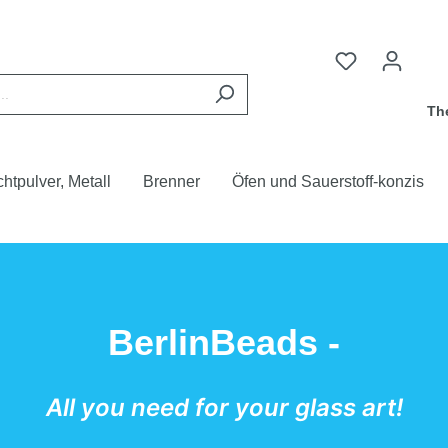
Th
chtpulver, Metall
Brenner
Öfen und Sauerstoff-konzis
BerlinBeads -
All you need for your glass art!