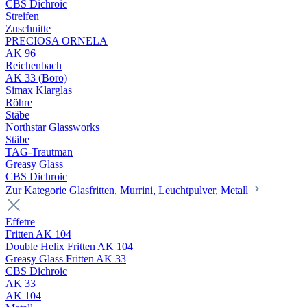
CBS Dichroic
Streifen
Zuschnitte
PRECIOSA ORNELA
AK 96
Reichenbach
AK 33 (Boro)
Simax Klarglas
Röhre
Stäbe
Northstar Glassworks
Stäbe
TAG-Trautman
Greasy Glass
CBS Dichroic
Zur Kategorie Glasfritten, Murrini, Leuchtpulver, Metall
Effetre
Fritten AK 104
Double Helix Fritten AK 104
Greasy Glass Fritten AK 33
CBS Dichroic
AK 33
AK 104