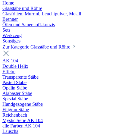
Home
Glasstäbe und Röhre
Glasfritten, Murrini, Leuchtpulver, Metall
Brenner
Öfen und Sauerstoff-konzis
Sets
Werkzeug
Sonstiges
Zur Kategorie Glasstäbe und Röhre
AK 104
Double Helix
Effetre
Transparente Stäbe
Pastell Stäbe
Opalin Stäbe
Alabaster Stäbe
Spezial Stäbe
Handgezogene Stäbe
Filigran Stäbe
Reichenbach
Mystic Serie AK 104
alle Farben AK 104
Lauscha